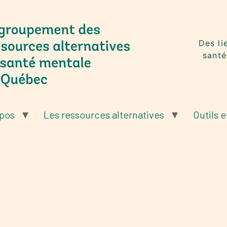
Des li
santé
opos
Les ressources alternatives
Outils e