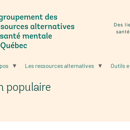
Des li
santé
opos
Les ressources alternatives
Outils e
n populaire