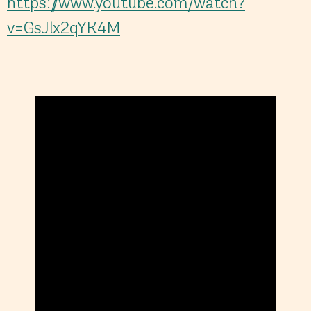
https://www.youtube.com/watch?
v=GsJlx2qYK4M